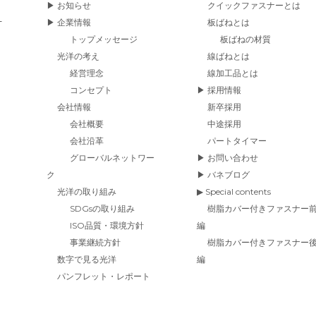
▶ お知らせ
クイックファスナーとは
-
▶ 企業情報
板ばねとは
トップメッセージ
板ばねの材質
光洋の考え
線ばねとは
経営理念
線加工品とは
コンセプト
▶ 採用情報
会社情報
新卒採用
会社概要
中途採用
会社沿革
パートタイマー
グローバルネットワー
▶ お問い合わせ
ク
▶ バネブログ
光洋の取り組み
▶ Special contents
SDGsの取り組み
樹脂カバー付きファスナー
ISO品質・環境方針
編
事業継続方針
樹脂カバー付きファスナー
数字で見る光洋
編
パンフレット・レポート