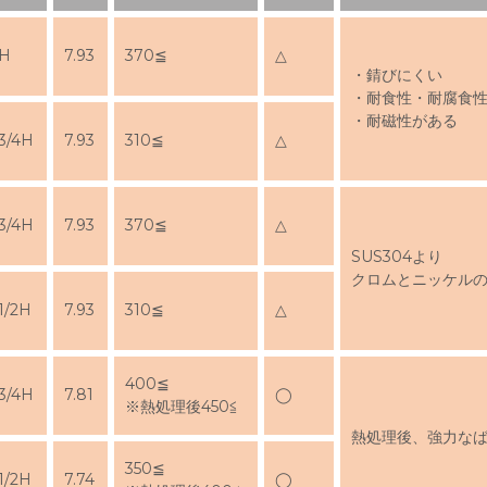
H
7.93
370≦
△
・錆びにくい
・耐食性・耐腐食
・耐磁性がある
3/4H
7.93
310≦
△
3/4H
7.93
370≦
△
SUS304より
クロムとニッケル
1/2H
7.93
310≦
△
400≦
3/4H
7.81
◯
※熱処理後450≦
熱処理後、強力な
350≦
1/2H
7.74
◯