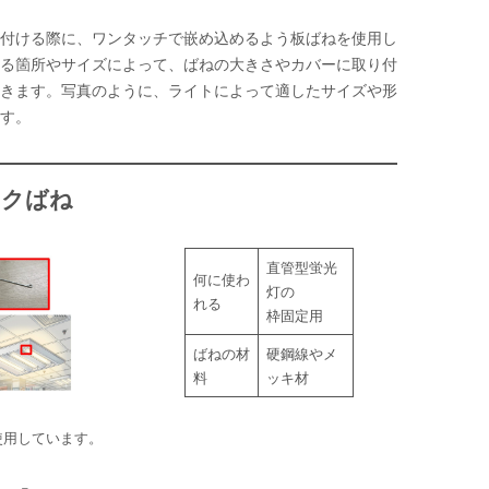
付ける際に、ワンタッチで嵌め込めるよう板ばねを使用し
る箇所やサイズによって、ばねの大きさやカバーに取り付
きます。写真のように、ライトによって適したサイズや形
す。
ックばね
直管型蛍光
何に使わ
灯の
れる
枠固定用
ばねの材
硬鋼線やメ
料
ッキ材
使用しています。