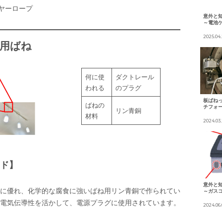
ヤーロープ
意外と
～電池
2025.04.
極用ばね
何に使
ダクトレール
われる
のプラグ
板ばね
ばねの
チフォ
リン青銅
材料
2024.03
ド】
意外と
に優れ、化学的な腐食に強いばね用リン青銅で作られてい
～ガス
電気伝導性を活かして、電源プラグに使用されています。
2024.06.