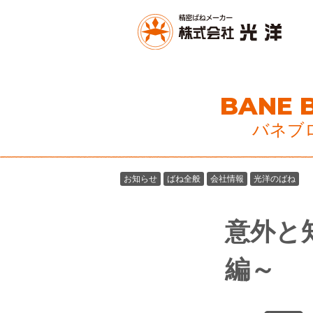
BANE 
バネブ
お知らせ
ばね全般
会社情報
光洋のばね
意外と
編～