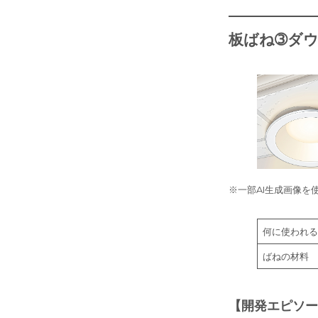
板ばね➂
ダ
※一部AI生成画像を
何に使われる
ばねの材料
【開発エピソー