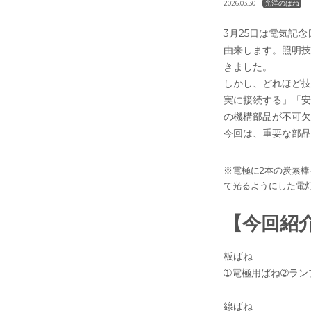
光洋のばね
2026.03.30
3月25日は電気記
由来します。照明技
きました。
しかし、どれほど技
実に接続する」「安
の機構部品が不可欠
今回は、重要な部品
※電極に2本の炭素
て光るようにした電
【今回紹
板ばね
➀電極用ばね➁ラン
線ばね