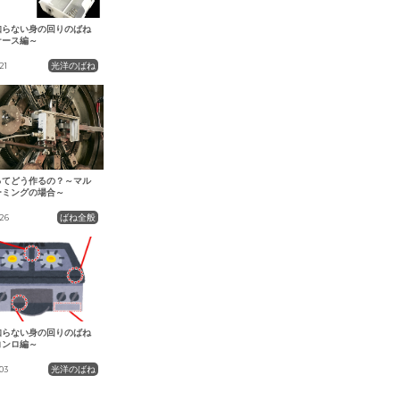
知らない身の回りのばね
ケース編～
光洋のばね
21
ってどう作るの？～マル
ーミングの場合～
ばね全般
.26
知らない身の回りのばね
コンロ編～
光洋のばね
03