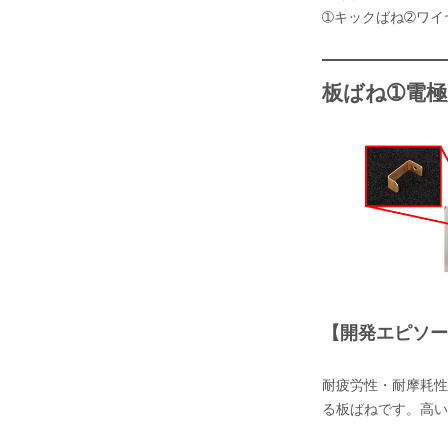
➀キックばね➁ワイ
板ばね➀電
【開発エピソー
耐疲労性・耐摩耗性
る板ばねです。高い