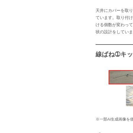
天井にカバーを取り
ています。取り付け
ける個数が変わって
状の設計をしていま
線ばね
➀キ
※一部AI生成画像を