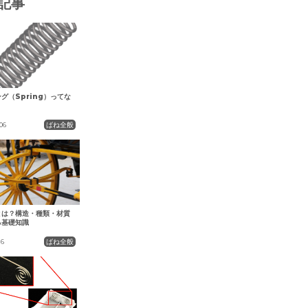
記事
グ（Spring）ってな
ばね全般
06
とは？構造・種類・材質
る基礎知識
ばね全般
16