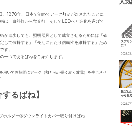
人気
念日。1878年、日本で初めてアーク灯※が灯されたことに
術は、白熱灯から蛍光灯、そしてLEDへと進化を遂げて
術が進歩しても、照明器具として成立させるためには「確
スプリン
定して保持する」「長期にわたり信頼性を維持する」ため
に？
です。
2023.02.
の一つであるばねをご紹介します。
棒を用いて両極間にアーク（熱と光が長く続く放電）を生じさせ
灯
板ばね
介するばね】
から見
2025.07.
プホルダー➂ダウンライトカバー取り付けばね