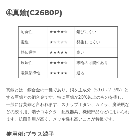
➃真鍮(C2680P)
耐食性
★★★★☆
錆びにくい
磁性
★☆☆☆☆
発生しにくい
熱伝導性
★★★★★
高い
展延性
★★★★☆
破断の可能性あり
電気伝導性
★★★★★
通る
真鍮とは、銅合金の一種であり、銅を主成分（59.0～71.5%）と
する亜鉛との銅合金です。特に亜鉛が20%以上のものを指し、
一般には黄銅と言われます。スナップボタン、カメラ、魔法瓶な
どの絞り用、端子コネクタ、配線器具、機械部品などに用いられ
ます。抗菌作用が高く、メッキ性も高いことが特長です。
使用例:プラス端子