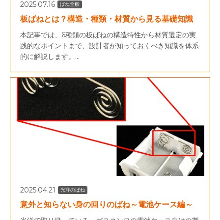
2025.07.16
ばね全般
板ばねとは？構造・種類・材質から見る基礎知識
本記事では、6種類の板ばねの構造特性から材質選定の実
践的なポイントまで、設計者が知っておくべき知識を体系
的に解説します。...
2025.04.21
光洋のばね
意外と知らない身の回りのばね～電池ケース編～