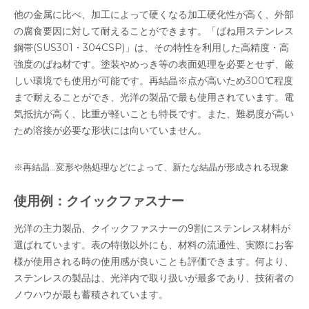
他の金属に比べ、加工によって硬くなる加工硬化性が高く、外部
の腐食要因に対して耐えることができます。「ばね用ステンレス
鋼帯(SUS301・304CSP)」は、その特性を利用した高精度・高
強度のばね材です。塗装やめっき等の表面処理を必要とせず、厳
しい環境でも使用が可能です。再結晶※点が高いため300℃程度
まで耐えることができ、光洋の製品で最も使用されています。電
気抵抗が高く、比重が軽いことも特長です。また、難易度が高い
ため溶接が必要な形状には向いていません。
※再結晶…変形や熱処理などによって、新たな結晶が形成される現象
使用例：クイックファスナー
光洋の主力製品、クイックファスナーの9割にステンレス材料が
選ばれています。表の特徴以外にも、材料の流通性、実際にお客
様が使用される時の使用感が良いことも評価できます。何より、
ステンレスの製品は、光洋内で取り扱いが最多であり、技術者の
ノウハウが最も蓄積されています。