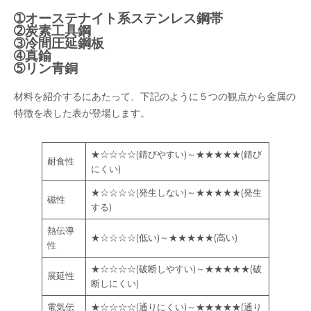
➀オーステナイト系ステンレス鋼帯
➁炭素工具鋼
➂冷間圧延鋼板
➃真鍮
➄リン青銅
材料を紹介するにあたって、下記のように５つの観点から金属の
特徴を表した表が登場します。
★☆☆☆☆(錆びやすい)～★★★★★(錆び
耐食性
にくい)
★☆☆☆☆(発生しない)～★★★★★(発生
磁性
する)
熱伝導
★☆☆☆☆(低い)～★★★★★(高い)
性
★☆☆☆☆(破断しやすい)～★★★★★(破
展延性
断しにくい)
電気伝
★☆☆☆☆(通りにくい)～★★★★★(通り